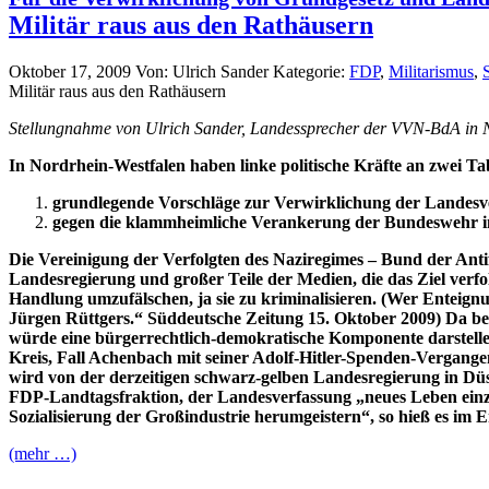
Militär raus aus den Rathäusern
Oktober 17, 2009
Von: Ulrich Sander
Kategorie:
FDP
,
Militarismus
,
Militär raus aus den Rathäusern
Stellungnahme von Ulrich Sander, Landessprecher der VVN-BdA in N
In Nordrhein-Westfalen haben linke politische Kräfte an zwei T
grundlegende Vorschläge zur Verwirklichung der Landesv
gegen die klammheimliche Verankerung der Bundeswehr in
Die Vereinigung der Verfolgten des Naziregimes – Bund der Antif
Landesregierung und großer Teile der Medien, die das Ziel verf
Handlung umzufälschen, ja sie zu kriminalisieren. (Wer Enteign
Jürgen Rüttgers.“ Süddeutsche Zeitung 15. Oktober 2009) Da bei
würde eine bürgerrechtlich-demokratische Komponente darstel
Kreis, Fall Achenbach mit seiner Adolf-Hitler-Spenden-Vergang
wird von der derzeitigen schwarz-gelben Landesregierung in Dü
FDP-Landtagsfraktion, der Landesverfassung „neues Leben einz
Sozialisierung der Großindustrie herumgeistern“, so hieß es im 
(mehr …)