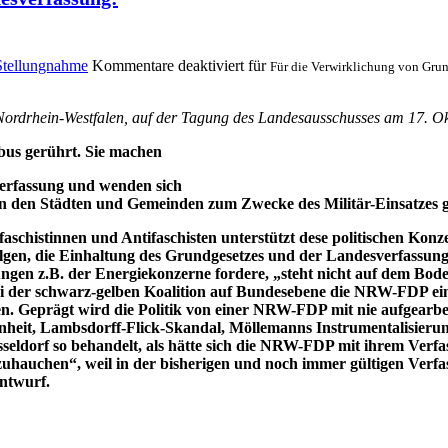
Stellungnahme
Kommentare deaktiviert
für
Für die Verwirklichung von Gru
ordrhein-Westfalen, auf der Tagung des Landesausschusses am 17. Ok
abus gerührt. Sie machen
erfassung und wenden sich
 den Städten und Gemeinden zum Zwecke des Militär-Einsatzes g
aschistinnen und Antifaschisten unterstützt dese politischen Kon
olgen, die Einhaltung des Grundgesetzes und der Landesverfassung
ungen z.B. der Energiekonzerne fordere, „steht nicht auf dem Bod
 der schwarz-gelben Koalition auf Bundesebene die NRW-FDP eine 
len. Geprägt wird die Politik von einer NRW-FDP mit nie aufge
enheit, Lambsdorff-Flick-Skandal, Möllemanns Instrumentalisierun
sseldorf so behandelt, als hätte sich die NRW-FDP mit ihrem Verf
uhauchen“, weil in der bisherigen und noch immer gültigen Ver
Entwurf.