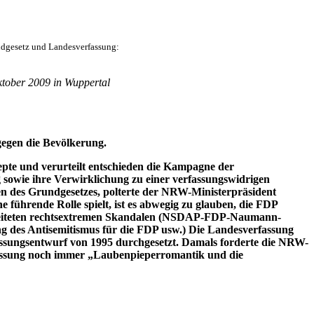
ndgesetz und Landesverfassung:
tober 2009 in Wuppertal
egen die Bevölkerung.
zepte und verurteilt entschieden die Kampagne der
 sowie ihre Verwirklichung zu einer verfassungswidrigen
en des Grundgesetzes, polterte der NRW-Ministerpräsident
führende Rolle spielt, ist es abwegig zu glauben, die FDP
arbeiteten rechtsextremen Skandalen (NSDAP-FDP-Naumann-
g des Antisemitismus für die FDP usw.) Die Landesverfassung
assungsentwurf von 1995 durchgesetzt. Damals forderte die NRW-
fassung noch immer „Laubenpieperromantik und die