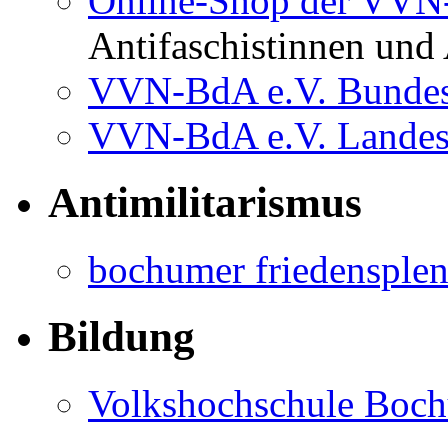
Online-Shop der VV
Antifaschistinnen und 
VVN-BdA e.V. Bundes
VVN-BdA e.V. Lande
Antimilitarismus
bochumer friedensple
Bildung
Volkshochschule Boc