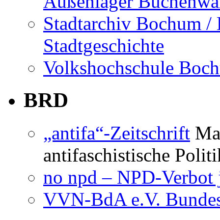
Außenlager Buchenwal
Stadtarchiv Bochum /
Stadtgeschichte
Volkshochschule Boc
BRD
„antifa“-Zeitschrift
Mag
antifaschistische Polit
no npd – NPD-Verbot j
VVN-BdA e.V. Bundes