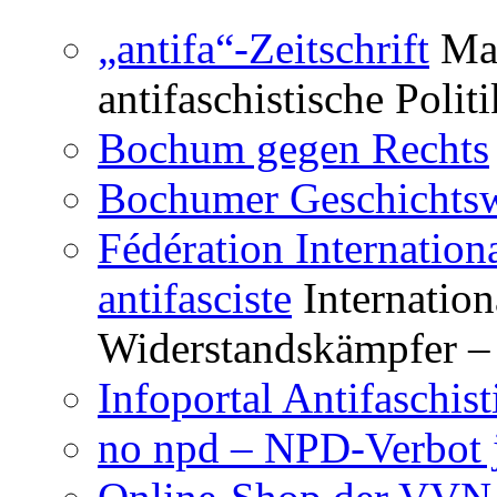
Antifa
„antifa“-Zeitschrift
Mag
antifaschistische Polit
Bochum gegen Rechts
Bochumer Geschichtsw
Fédération Internation
antifasciste
Internation
Widerstandskämpfer – 
Infoportal Antifaschi
no npd – NPD-Verbot j