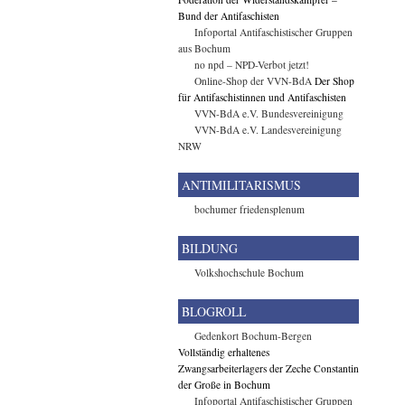
Bund der Antifaschisten
Infoportal Antifaschistischer Gruppen
aus Bochum
no npd – NPD-Verbot jetzt!
Online-Shop der VVN-BdA
Der Shop
für Antifaschistinnen und Antifaschisten
VVN-BdA e.V. Bundesvereinigung
VVN-BdA e.V. Landesvereinigung
NRW
ANTIMILITARISMUS
bochumer friedensplenum
BILDUNG
Volkshochschule Bochum
BLOGROLL
Gedenkort Bochum-Bergen
Vollständig erhaltenes
Zwangsarbeiterlagers der Zeche Constantin
der Große in Bochum
Infoportal Antifaschistischer Gruppen