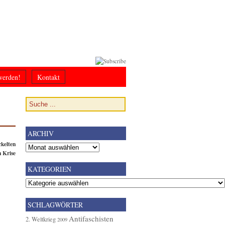
werden!
Kontakt
ARCHIV
kelten
Archiv
n Krise
KATEGORIEN
Kategorien
SCHLAGWÖRTER
Antifaschisten
2. Weltkrieg
2009