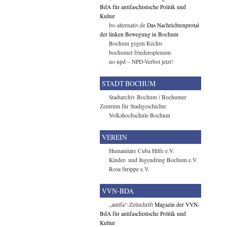
BdA für antifaschistische Politik und
Kultur
bo-alternativ.de
Das Nachrichtenprotal
der linken Bewegung in Bochum
Bochum gegen Rechts
bochumer friedensplenum
no npd – NPD-Verbot jetzt!
STADT BOCHUM
Stadtarchiv Bochum / Bochumer
Zentrum für Stadtgeschichte
Volkshochschule Bochum
VEREIN
Humanitäre Cuba Hilfe e.V.
Kinder- und Jugendring Bochum e.V.
Rosa Strippe e.V.
VVN-BDA
„antifa“-Zeitschrift
Magazin der VVN-
BdA für antifaschistische Politik und
Kultur