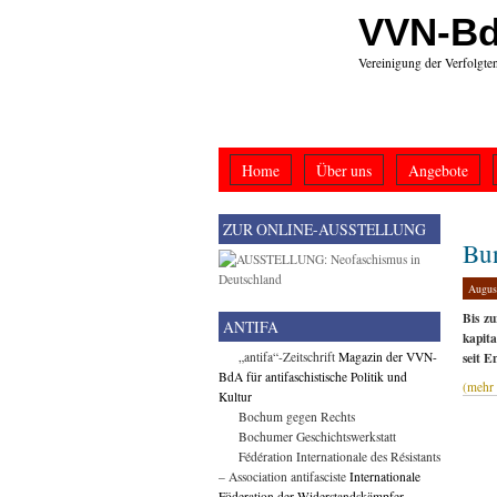
VVN-B
Vereinigung der Verfolgte
Home
Über uns
Angebote
ZUR ONLINE-AUSSTELLUNG
Bu
Augus
Bis z
ANTIFA
kapita
„antifa“-Zeitschrift
Magazin der VVN-
seit E
BdA für antifaschistische Politik und
(mehr
Kultur
Bochum gegen Rechts
Bochumer Geschichtswerkstatt
Fédération Internationale des Résistants
– Association antifasciste
Internationale
Föderation der Widerstandskämpfer –