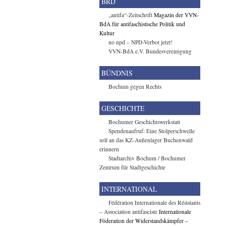
BRD
„antifa“-Zeitschrift
Magazin der VVN-
BdA für antifaschistische Politik und
Kultur
no npd – NPD-Verbot jetzt!
VVN-BdA e.V. Bundesvereinigung
BÜNDNIS
Bochum gegen Rechts
GESCHICHTE
Bochumer Geschichtswerkstatt
Spendenaufruf: Eine Stolperschwelle
soll an das KZ-Außenlager Buchenwald
erinnern
Stadtarchiv Bochum / Bochumer
Zentrum für Stadtgeschichte
INTERNATIONAL
Fédération Internationale des Résistants
– Association antifasciste
Internationale
Föderation der Widerstandskämpfer –