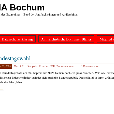
dA Bochum
n des Naziregimes – Bund der Antifaschistinnen und Antifaschisten
Datenschutzerklärung
Antifaschistische Bochumer Blätter
Mitglied 
ndestagswahl
t 20, 2009
Von: S.E.
Kategorie:
Aktuelles
,
NPD
,
Parlamentarismus
1 Kommentar →
ur Bundestagswahl am 27. September 2009 bleiben noch ein paar Wochen. Wie alle entwic
listischen Industrieländer befindet sich auch die Bundesrepublik Deutschland in ihrer größte
nde der 20er Jahre.
 …)