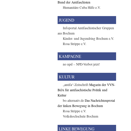
Bund der Antifaschisten
Humanitäre Cuba Hilfe e.V.
JUGEND
Infoportal Antifaschistischer Gruppen
aus Bochum
Kinder- und Jugendring Bochum e.V.
Rosa Strippe e.V.
KAMPAGNE
no npd – NPD-Verbot jetzt!
KULTUR
„antifa“-Zeitschrift
Magazin der VVN-
BdA für antifaschistische Politik und
Kultur
bo-alternativ.de
Das Nachrichtenprotal
der linken Bewegung in Bochum
Rosa Strippe e.V.
Volkshochschule Bochum
LINKE BEWEGUNG