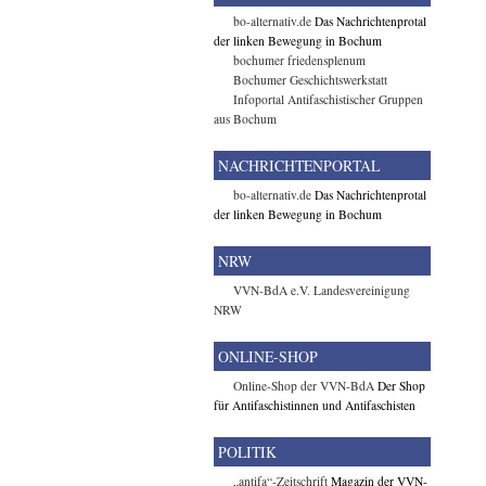
bo-alternativ.de
Das Nachrichtenprotal
der linken Bewegung in Bochum
bochumer friedensplenum
Bochumer Geschichtswerkstatt
Infoportal Antifaschistischer Gruppen
aus Bochum
NACHRICHTENPORTAL
bo-alternativ.de
Das Nachrichtenprotal
der linken Bewegung in Bochum
NRW
VVN-BdA e.V. Landesvereinigung
NRW
ONLINE-SHOP
Online-Shop der VVN-BdA
Der Shop
für Antifaschistinnen und Antifaschisten
POLITIK
„antifa“-Zeitschrift
Magazin der VVN-