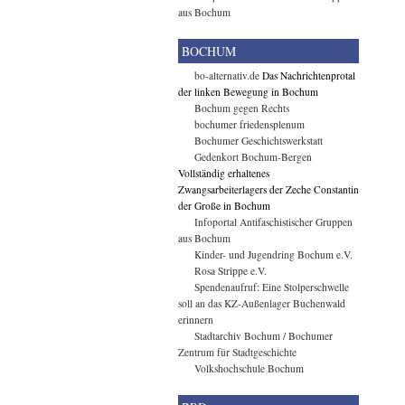
aus Bochum
BOCHUM
bo-alternativ.de
Das Nachrichtenprotal
der linken Bewegung in Bochum
Bochum gegen Rechts
bochumer friedensplenum
Bochumer Geschichtswerkstatt
Gedenkort Bochum-Bergen
Vollständig erhaltenes
Zwangsarbeiterlagers der Zeche Constantin
der Große in Bochum
Infoportal Antifaschistischer Gruppen
aus Bochum
Kinder- und Jugendring Bochum e.V.
Rosa Strippe e.V.
Spendenaufruf: Eine Stolperschwelle
soll an das KZ-Außenlager Buchenwald
erinnern
Stadtarchiv Bochum / Bochumer
Zentrum für Stadtgeschichte
Volkshochschule Bochum