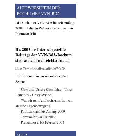
ALTE WEBSEITEN DER
BOCHUMER VVN-BDA
Die Bochumer VVN-BdA hat seit Anfang
2009 mit diesen Webseiten einen neunen
Internetauftritt.
Bis 2009 ins Internet gestellte
Beiträge der VVN-BdA-Bochum
sind weiterhin erreichbar unter:
http://www.bo-alternativ.de/VVN/
Im Einzelnen finden sie auf den alten
Seiten:
Über uns: Unsere Geschichte - Unser
Leitmotiv - Unser Symbol
Was wir tun: Antifaschismus ist mehr
als eine Gegenbewegung
Publikationen bis Anfang 2009
Termine bis Januar 2009
Pressespiegel bis Februar 2008
META