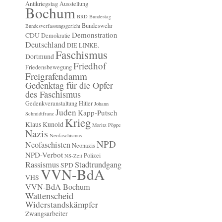
Antikriegstag
Ausstellung
Bochum
BRD
Bundestag
Bundeswehr
Bundesverfassungsgericht
Demonstration
CDU
Demokratie
Deutschland
DIE LINKE.
Faschismus
Dortmund
Friedhof
Friedensbewegung
Freigrafendamm
Gedenktag für die Opfer
des Faschismus
Gedenkveranstaltung
Hitler
Johann
Juden
Kapp-Putsch
Schmidtfranz
Krieg
Klaus Kunold
Moritz Pöppe
Nazis
Neofaschismus
NPD
Neofaschisten
Neonazis
NPD-Verbot
Polizei
NS-Zeit
Rassismus
Stadtrundgang
SPD
VVN-BdA
VHS
VVN-BdA Bochum
Wattenscheid
Widerstandskämpfer
Zwangsarbeiter