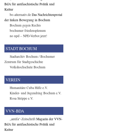
BdA für antifaschistische Politik und
Kultur
bo-alternativ.de
Das Nachrichtenprotal
der linken Bewegung in Bochum
Bochum gegen Rechts
bochumer friedensplenum
no npd – NPD-Verbot jetzt!
STADT BOCHUM
Stadtarchiv Bochum / Bochumer
Zentrum für Stadtgeschichte
Volkshochschule Bochum
VEREIN
Humanitäre Cuba Hilfe e.V.
Kinder- und Jugendring Bochum e.V.
Rosa Strippe e.V.
VVN-BDA
„antifa“-Zeitschrift
Magazin der VVN-
BdA für antifaschistische Politik und
Kultur