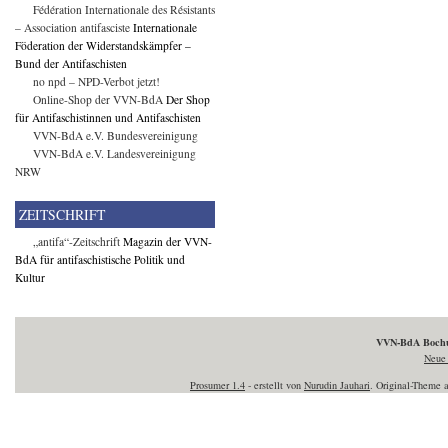
Fédération Internationale des Résistants
– Association antifasciste
Internationale
Föderation der Widerstandskämpfer –
Bund der Antifaschisten
no npd – NPD-Verbot jetzt!
Online-Shop der VVN-BdA
Der Shop
für Antifaschistinnen und Antifaschisten
VVN-BdA e.V. Bundesvereinigung
VVN-BdA e.V. Landesvereinigung
NRW
ZEITSCHRIFT
„antifa“-Zeitschrift
Magazin der VVN-
BdA für antifaschistische Politik und
Kultur
VVN-BdA Boc
Neue 
Prosumer 1.4
- erstellt von
Nurudin Jauhari
. Original-Theme 