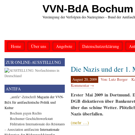
VVN-BdA Bochum
Vereinigung der Verfolgten des Naziregimes – Bund der Antifasch
Home
Über uns
Angebote
Datenschutzerklärung
Ant
ZUR ONLINE-AUSSTELLUNG
Die Nazis und der 1.
August 20, 2009
Von: Lutz Berger
Ka
Kommentar →
ANTIFA
Erster Mai 2009 in Dortmund. D
„antifa“-Zeitschrift
Magazin der VVN-
DGB diskutieren über Bankenrett
BdA für antifaschistische Politik und
über das schöne Wetter. Plötzlic
Kultur
Nazis überfallen.
Bochum gegen Rechts
Bochumer Geschichtswerkstatt
(mehr …)
Fédération Internationale des Résistants
– Association antifasciste
Internationale
Föderation der Widerstandskämpfer –