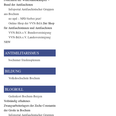
Bund der Antifaschisten
Infoportal Antifaschistischer Gruppen
aus Bochum
no npd – NPD-Verbot jetzt!
Online-Shop der VVN-BdA
Der Shop
für Antifaschistinnen und Antifaschisten
VVN-BdA e.V. Bundesvereinigung
VVN-BdA e.V. Landesvereinigung
NRW
ANTIMILITARISMUS
bochumer friedensplenum
BILDUNG
Volkshochschule Bochum
BLOGROLL
Gedenkort Bochum-Bergen
Vollständig erhaltenes
Zwangsarbeiterlagers der Zeche Constantin
der Große in Bochum
Infoportal Antifaschistischer Gruppen