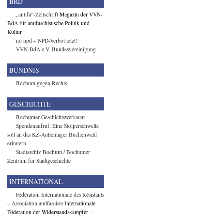
BRD
„antifa“-Zeitschrift
Magazin der VVN-
BdA für antifaschistische Politik und
Kultur
no npd – NPD-Verbot jetzt!
VVN-BdA e.V. Bundesvereinigung
BÜNDNIS
Bochum gegen Rechts
GESCHICHTE
Bochumer Geschichtswerkstatt
Spendenaufruf: Eine Stolperschwelle
soll an das KZ-Außenlager Buchenwald
erinnern
Stadtarchiv Bochum / Bochumer
Zentrum für Stadtgeschichte
INTERNATIONAL
Fédération Internationale des Résistants
– Association antifasciste
Internationale
Föderation der Widerstandskämpfer –