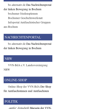
bo-alternativ.de
Das Nachrichtenprotal
der linken Bewegung in Bochum
bochumer friedensplenum
Bochumer Geschichtswerkstatt
Infoportal Antifaschistischer Gruppen
aus Bochum
NACHRICHTENPORTAL
bo-alternativ.de
Das Nachrichtenprotal
der linken Bewegung in Bochum
NRW
VVN-BdA e.V. Landesvereinigung
NRW
ONLINE-SHOP
Online-Shop der VVN-BdA
Der Shop
für Antifaschistinnen und Antifaschisten
POLITIK
„antifa“-Zeitschrift
Magazin der VVN-