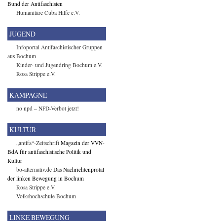
Bund der Antifaschisten
Humanitäre Cuba Hilfe e.V.
JUGEND
Infoportal Antifaschistischer Gruppen
aus Bochum
Kinder- und Jugendring Bochum e.V.
Rosa Strippe e.V.
KAMPAGNE
no npd – NPD-Verbot jetzt!
KULTUR
„antifa“-Zeitschrift
Magazin der VVN-
BdA für antifaschistische Politik und
Kultur
bo-alternativ.de
Das Nachrichtenprotal
der linken Bewegung in Bochum
Rosa Strippe e.V.
Volkshochschule Bochum
LINKE BEWEGUNG