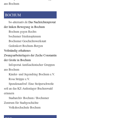
aus Bochum
BOCHUM
bo-alternativ.de
Das Nachrichtenprotal
der linken Bewegung in Bochum
Bochum gegen Rechts
bochumer friedensplenum
Bochumer Geschichtswerkstatt
Gedenkort Bochum-Bergen
Vollständig erhaltenes
Zwangsarbeiterlagers der Zeche Constantin
der Große in Bochum
Infoportal Antifaschistischer Gruppen
aus Bochum
Kinder- und Jugendring Bochum e.V.
Rosa Strippe e.V.
Spendenaufruf: Eine Stolperschwelle
soll an das KZ-Außenlager Buchenwald
erinnern
Stadtarchiv Bochum / Bochumer
Zentrum für Stadtgeschichte
Volkshochschule Bochum