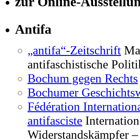
zur Online-Ausstellu
Antifa
„antifa“-Zeitschrift
Mag
antifaschistische Polit
Bochum gegen Rechts
Bochumer Geschichtsw
Fédération Internation
antifasciste
Internation
Widerstandskämpfer – 