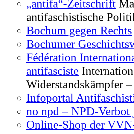
„antifa“-Zeitschrift
Mag
antifaschistische Polit
Bochum gegen Rechts
Bochumer Geschichtsw
Fédération Internation
antifasciste
Internation
Widerstandskämpfer – 
Infoportal Antifaschi
no npd – NPD-Verbot j
Online-Shop der VV