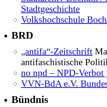
Stadtgeschichte
Volkshochschule Boc
BRD
„antifa“-Zeitschrift
Mag
antifaschistische Polit
no npd – NPD-Verbot j
VVN-BdA e.V. Bundes
Bündnis