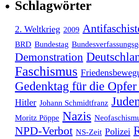
Schlagwörter
Antifaschist
2. Weltkrieg
2009
BRD
Bundestag
Bundesverfassungsg
Deutschla
Demonstration
Faschismus
Friedensbeweg
Gedenktag für die Opfer
Jude
Hitler
Johann Schmidtfranz
Nazis
Moritz Pöppe
Neofaschism
NPD-Verbot
Polizei
NS-Zeit