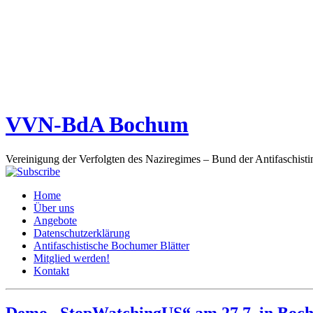
VVN-BdA Bochum
Vereinigung der Verfolgten des Naziregimes – Bund der Antifaschisti
Home
Über uns
Angebote
Datenschutzerklärung
Antifaschistische Bochumer Blätter
Mitglied werden!
Kontakt
Demo „StopWatchingUS“ am 27.7. in Bo