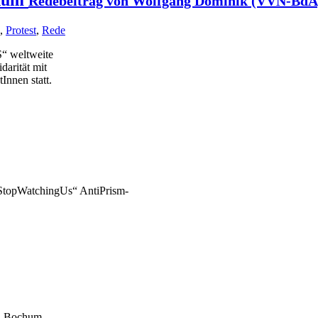
Redebeitrag von Wolfgang Dominik (VVN-BdA
,
Protest
,
Rede
“ weltweite
darität mit
nnen statt.
„StopWatchingUs“ AntiPrism-
A Bochum.