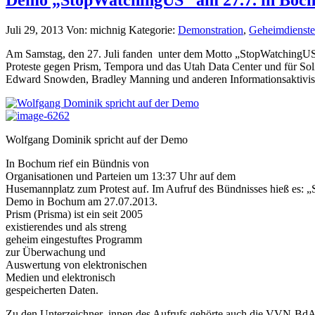
Juli 29, 2013
Von: michnig
Kategorie:
Demonstration
,
Geheimdienste
Am Samstag, den 27. Juli fanden unter dem Motto „StopWatchingUS
Proteste gegen Prism, Tempora und das Utah Data Center und für Soli
Edward Snowden, Bradley Manning und anderen InformationsaktivistI
Wolfgang Dominik spricht auf der Demo
In Bochum rief ein Bündnis von
Organisationen und Parteien um 13:37 Uhr auf dem
Husemannplatz zum Protest auf. Im Aufruf des Bündnisses hieß es: 
Demo in Bochum am 27.07.2013.
Prism (Prisma) ist ein seit 2005
existierendes und als streng
geheim eingestuftes Programm
zur Überwachung und
Auswertung von elektronischen
Medien und elektronisch
gespeicherten Daten.
Zu den Unterzeichner_innen des Aufrufs gehörte auch die VVN-Bd