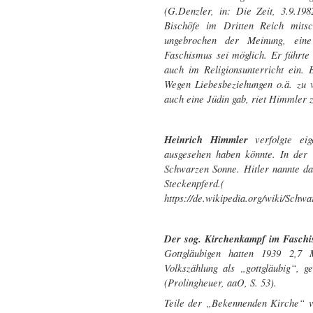
(G.Denzler, in: Die Zeit, 3.9.198
Bischöfe im Dritten Reich mits
ungebrochen der Meinung, eine
Faschismus sei möglich. Er führt
auch im Religionsunterricht ein.
Wegen Liebesbeziehungen o.ä. zu 
auch eine Jüdin gab, riet Himmler z
Heinrich Himmler
verfolgte ei
ausgesehen haben könnte. In der
Schwarzen Sonne. Hitler nannte d
Steckenpferd.(
https://de.wikipedia.org/wiki/Sc
Der sog. Kirchenkampf im Faschi
Gottgläubigen hatten 1939 2,7 
Volkszählung als „gottgläubig“, 
(Prolingheuer, aaO, S. 53).
Teile der „Bekennenden Kirche“ v