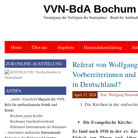
VVN-BdA Bochum
Vereinigung der Verfolgten des Naziregimes – Bund der Antifasch
Home
Über uns
Angebote
Datenschutzerklärung
Ant
Referat von Wolfgang
ZUR ONLINE-AUSSTELLUNG
Vorbereiterinnen und
in Deutschland?
ANTIFA
April 17, 2024
Von: Wolfgang Domini
„antifa“-Zeitschrift
Magazin der VVN-
Die Kirchen in der vorfaschi
BdA für antifaschistische Politik und
Kultur
Bochum gegen Rechts
Bochumer Geschichtswerkstatt
Die Evangelische Kirche:
Fédération Internationale des Résistants
Es fand nach 1918 in der ev. Kir
– Association antifasciste
Internationale
Einheit von Thron und Altar
Föderation der Widerstandskämpfer –