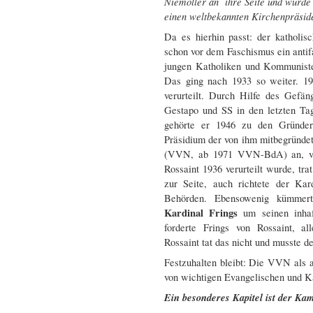
Niemöller an ihre Seite und wurde
einen weltbekannten Kirchenpräside
Da es hierhin passt: der katholis
schon vor dem Faschismus ein anti
jungen Katholiken und Kommuniste
Das ging nach 1933 so weiter. 1
verurteilt. Durch Hilfe des Gefän
Gestapo und SS in den letzten T
gehörte er 1946 zu den Gründe
Präsidium der von ihm mitbegründe
(VVN, ab 1971 VVN-BdA) an, von
Rossaint 1936 verurteilt wurde, tra
zur Seite, auch richtete der Kar
Behörden. Ebensowenig kümmerte
Kardinal Frings
um seinen inhaf
forderte Frings von Rossaint, 
Rossaint tat das nicht und musste d
Festzuhalten bleibt: Die VVN als 
von wichtigen Evangelischen und Ka
Ein besonderes Kapitel ist der Ka