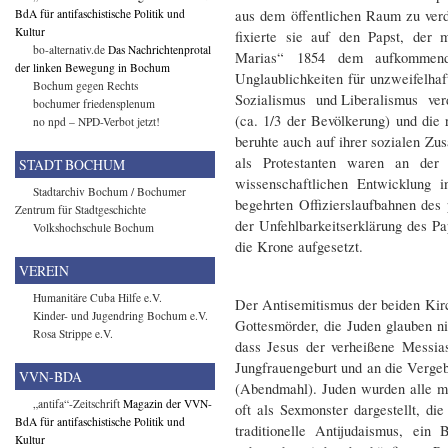
aus dem öffentlichen Raum zu ver
BdA für antifaschistische Politik und
Kultur
fixierte sie auf den Papst, de
bo-alternativ.de
Das Nachrichtenprotal
Marias“ 1854 dem aufkommende
der linken Bewegung in Bochum
Unglaublichkeiten für unzweifelha
Bochum gegen Rechts
Sozialismus und Liberalismus ver
bochumer friedensplenum
(ca. 1/3 der Bevölkerung) und die 
no npd – NPD-Verbot jetzt!
beruhte auch auf ihrer sozialen Z
als Protestanten waren an der k
STADT BOCHUM
wissenschaftlichen Entwicklung i
Stadtarchiv Bochum / Bochumer
begehrten Offizierslaufbahnen de
Zentrum für Stadtgeschichte
der Unfehlbarkeitserklärung des Pa
Volkshochschule Bochum
die Krone aufgesetzt.
VEREIN
Humanitäre Cuba Hilfe e.V.
Der Antisemitismus der beiden Kirc
Kinder- und Jugendring Bochum e.V.
Gottesmörder, die Juden glauben nic
Rosa Strippe e.V.
dass Jesus der verheißene Messia
Jungfrauengeburt und an die Verge
VVN-BDA
(Abendmahl). Juden wurden alle m
„antifa“-Zeitschrift
Magazin der VVN-
oft als Sexmonster dargestellt, di
BdA für antifaschistische Politik und
traditionelle Antijudaismus, ein 
Kultur