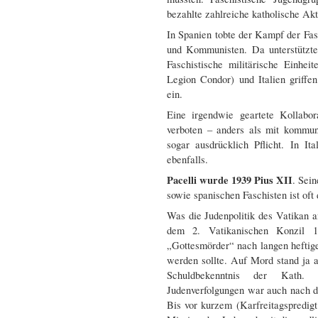
bezahlte zahlreiche katholische Akt
In Spanien tobte der Kampf der Fa
und Kommunisten. Da unterstützte
Faschistische militärische Einhe
Legion Condor) und Italien griff
ein.
Eine irgendwie geartete Kollabo
verboten – anders als mit kommun
sogar ausdrücklich Pflicht. In I
ebenfalls.
Pacelli wurde 1939 Pius XII
. Sei
sowie spanischen Faschisten ist oft 
Was die Judenpolitik des Vatikan 
dem 2. Vatikanischen Konzil 
„Gottesmörder“ nach langen heftige
werden sollte. Auf Mord stand ja a
Schuldbekenntnis der Kath. 
Judenverfolgungen war auch nach 
Bis vor kurzem (Karfreitagspredi