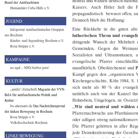
neutral und wählen deutsch-nation
Bund der Antifaschisten
Kaisers. Auch Hitler ließ die 
Humanitäre Cuba Hilfe e.V.
propagandistisch bewusst offen, a
Dennoch blieb die Hoffnung:
JUGEND
Eine Rückkehr in die guten alt
Infoportal Antifaschistischer Gruppen
lutherischen Thron und evangeli
aus Bochum
Kinder- und Jugendring Bochum e.V.
dringende Wunsch der Mehrheit d
Rosa Strippe e.V.
.
Gemeinden
Gegen die Weimarer
Sozialisten und Ultramontanen,
KAMPAGNE
evangelische Pfarrer einschließl
P
unaufhörlich. Oberkirchenrat und
no npd – NPD-Verbot jetzt!
Kampf gegen den „organisierten Va
Kirchengeschichte, Köln 1984, S.
KULTUR
sich mehr als 80 % der evangel
„antifa“-Zeitschrift
Magazin der VVN-
natürlich auch von der Kanzel ih
BdA für antifaschistische Politik und
Hohnsbein, Umgelogen, in: Ossietzk
Kultur
Wir sind neutral und wählen d
bo-alternativ.de
Das Nachrichtenprotal
„
der linken Bewegung in Bochum
Pfarrernachwuchs aus Pfarrhäusern,
Rosa Strippe e.V.
oder adligen streng nationalkonser
Volkshochschule Bochum
Die Pfarrer gehörten in aller Reg
jede Demokratisierung der Gesells
LINKE BEWEGUNG