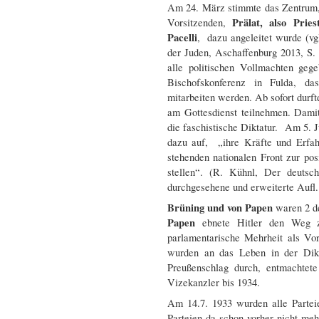
Am 24. März stimmte das Zentrum, 
Prälat, also Pries
Vorsitzenden,
Pacelli
, dazu angeleitet wurde (vg
der Juden, Aschaffenburg 2013, S.
alle politischen Vollmachten geg
Bischofskonferenz in Fulda, da
mitarbeiten werden. Ab sofort durft
am Gottesdienst teilnehmen. Damit
die faschistische Diktatur. Am 5. J
dazu auf, „ihre Kräfte und Erfah
stehenden nationalen Front zur pos
stellen“. (R. Kühnl, Der deuts
durchgesehene und erweiterte Aufl. 
Brüning und von Papen
waren 2 de
Papen
ebnete Hitler den Weg zu
parlamentarische Mehrheit als Vor
wurden an das Leben in der Dikt
Preußenschlag durch, entmachte
Vizekanzler bis 1934.
Am 14.7. 1933 wurden alle Parte
Parteien da schon vorher nicht me