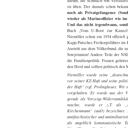
darum, die Schmach von Versailles
zu üben. Der damals schon bekann
noch als Privatgefangener (Sond
wieder als Marineoffizier wie 
Und das nicht irgendwann, sond
Buch „Vom U-Boot zur Kanzel“
Niemöller schon zur 1934 offiziel
Kapp-Putsches Freikorpsführer im
Austritt aus dem Völkerbund, die m
Sowjetunion! Andere Teile der NSD
die Familienpolitik: Frauen gehöre
den Herd und sollten politisch den 
Niemöller wurde seine „deutschnat
vor seiner KZ-Haft und seine polit
der Haft“ (vgl. Prolingheuer, Wir s
vorgehalten. Er wurde aus der 
gerade als Vorzeige-Widerstand
machte, wurde er z.T. als „h
Kirchenmann“ (aaO) bezeichnet.
antifaschistischer und antimilitari
als angeblich kommunistische T