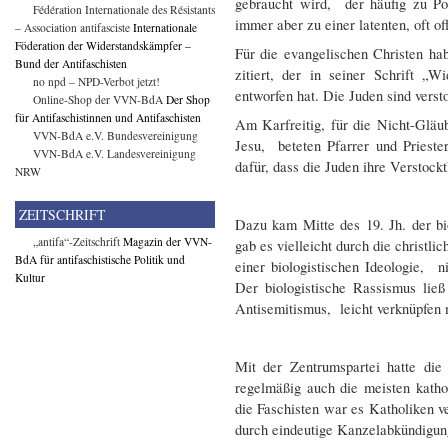
gebraucht wird, der häufig zu Po
Fédération Internationale des Résistants
immer aber zu einer latenten, oft o
– Association antifasciste
Internationale
Föderation der Widerstandskämpfer –
Für die evangelischen Christen h
Bund der Antifaschisten
zitiert, der in seiner Schrift „
no npd – NPD-Verbot jetzt!
entworfen hat. Die Juden sind verst
Online-Shop der VVN-BdA
Der Shop
für Antifaschistinnen und Antifaschisten
Am Karfreitig, für die Nicht-Glä
VVN-BdA e.V. Bundesvereinigung
Jesu, beteten Pfarrer und Priest
VVN-BdA e.V. Landesvereinigung
dafür, dass die Juden ihre Verstockt
NRW
ZEITSCHRIFT
Dazu kam Mitte des 19. Jh. der b
„antifa“-Zeitschrift
Magazin der VVN-
gab es vielleicht durch die christ
BdA für antifaschistische Politik und
einer biologistischen Ideologie, n
Kultur
Der biologistische Rassismus ließ
Antisemitismus, leicht verknüpfen 
Mit der Zentrumspartei hatte die
regelmäßig auch die meisten kath
die Faschisten war es Katholiken 
durch eindeutige Kanzelabkündigu