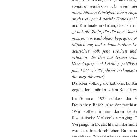
sondern wiederum als eine über
menschlichen Obrigkeit einen Abgl
an der ewigen Autorität Gottes erb
und Kardinäle erklärten, dass sie m
„Auch die Ziele, die die neue Staats
müssen wir Katholiken begrüßen. N
Mißachtung und schmachvollen Ve
deutsches Volk jene Freiheit und
erhalten, die ihm auf Grund sein
Veranlagung und Leistung gebühren.“
juni-1933-vor-80-jahren-verkundet-
die-nazi-diktatur/).
Dankbar vollzog die katholische K
gegen den „mörderischen Bolschew
Im Sommer 1933 schloss der Vat
Deutschen Reich, also der faschis
(Wir sollten immer daran denke
faschistische Verbrechen verging. D
Vorgänge in Deutschland informier
was den innerkirchlichen Raum an
erhebliche Zugeständnisse gemacht