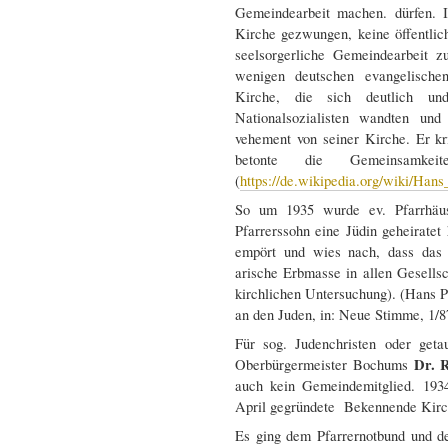
Gemeindearbeit machen. dürfen. 
Kirche gezwungen, keine öffentli
seelsorgerliche Gemeindearbeit 
wenigen deutschen evangelische
Kirche, die sich deutlich un
Nationalsozialisten wandten und
vehement von seiner Kirche. Er kri
betonte die Gemeinsamkei
(
https://de.wikipedia.org/wiki/Han
So um 1935 wurde ev. Pfarrhäus
Pfarrerssohn eine Jüdin geheiratet 
empört und wies nach, dass das 
arische Erbmasse in allen Gesellsc
kirchlichen Untersuchung). (Hans P
an den Juden, in: Neue Stimme, 1/87
Für sog. Judenchristen oder geta
Dr. 
Oberbürgermeister Bochums
auch kein Gemeindemitglied. 1934
April gegründete Bekennende Kirc
Es ging dem Pfarrernotbund und d