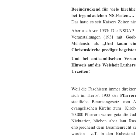
Beeindruckend für viele kirchli
bei irgendwelchen NS-Festen…. 
Das hatte es seit Kaisers Zeiten ni
Aber auch vor 1933: Die NSDAP h
Goeb
Veranstaltungen (1931 mit
„Und kaum eine
Mühlenstr. ab.
Christuskirche predigte begeister
Und bei antisemitischen Veran
Hinweis auf die Weisheit Luthers
Urzeiten!
Weil die Faschisten immer direkter 
Pfarrer
sich im Herbst 1933 der
staatliche Beamtengesetz vom 
evangelischen Kirche zum Kirch
20.000 Pfarrern waren getaufte Jude
Nichtarier, blieben aber laut Ra
entsprechend dem Beamtenrecht zu 
wurden z.T. in den Ruhestand v