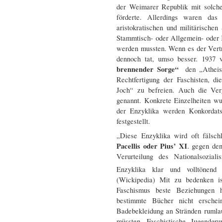
der Weimarer Republik mit solc
förderte. Allerdings waren das
aristokratischen und militärische
Stammtisch- oder Allgemein- oder K
werden mussten. Wenn es der Vertre
dennoch tat, umso besser. 1937 
brennender Sorge“
den „Atheist
Rechtfertigung der Faschisten, d
Joch“ zu befreien. Auch die Verg
genannt. Konkrete Einzelheiten w
der Enzyklika werden Konkordatsv
festgestellt.
„Diese Enzyklika wird oft fälsch
Pacellis oder Pius’ XI
. gegen den
Verurteilung des Nationalsoziali
Enzyklika klar und volltönend
(Wickipedia) Mit zu bedenken is
Faschismus beste Beziehungen
bestimmte Bücher nicht erschei
Badebekleidung an Stränden rumlauf
müssten. Faschistische Jugendgr