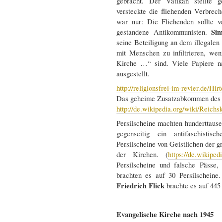
gebracht. Der Vatikan stellte ge
versteckte die fliehenden Verbrec
war nur: Die Fliehenden sollte v
Si
gestandene Antikommunisten.
seine Beteiligung an dem illegal
mit Menschen zu infiltrieren, we
Kirche …“ sind. Viele Papiere 
ausgestellt.
http://religionsfrei-im-revier.de/Hir
Das geheime Zusatzabkommen des Re
http://de.wikipedia.org/wiki/Reic
Persilscheine machten hunderttausen
gegenseitig ein antifaschisti
Persilscheine von Geistlichen der g
der Kirchen. (
https://de.wikiped
Persilscheine und falsche Pässe,
brachten es auf 30 Persilscheine
Friedrich Flick
brachte es auf 445
Evangelische Kirche nach 1945