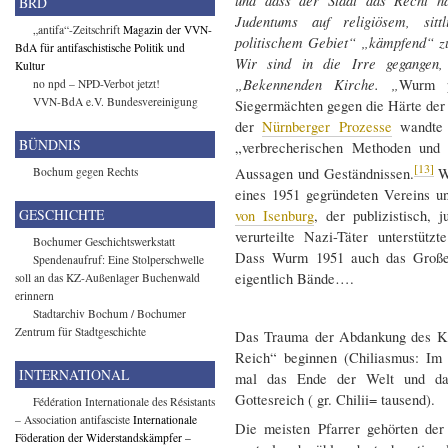
und dass der Staat das Recht hä
BRD
Judentums auf religiösem, sitt
„antifa“-Zeitschrift
Magazin der VVN-
politischem Gebiet“ „kämpfend“ zu
BdA für antifaschistische Politik und
Wir sind in die Irre gegangen
Kultur
„Bekennenden Kirche. „
Wurm p
no npd – NPD-Verbot jetzt!
VVN-BdA e.V. Bundesvereinigung
Siegermächten gegen die Härte de
der
Nürnberger Prozesse
wandte 
BÜNDNIS
„verbrecherischen Methoden und 
[13]
Bochum gegen Rechts
Aussagen und Geständnissen.
Wu
eines 1951 gegründeten Vereins u
GESCHICHTE
von Isenburg
, der publizistisch, j
verurteilte Nazi-Täter unterstützte
Bochumer Geschichtswerkstatt
Dass Wurm 1951 auch das Große B
Spendenaufruf: Eine Stolperschwelle
eigentlich Bände….
soll an das KZ-Außenlager Buchenwald
erinnern
Stadtarchiv Bochum / Bochumer
Zentrum für Stadtgeschichte
Das Trauma der Abdankung des Kai
Reich“ beginnen (Chiliasmus: Im
INTERNATIONAL
mal das Ende der Welt und dan
Gottesreich ( gr. Chilii= tausend).
Fédération Internationale des Résistants
– Association antifasciste
Internationale
Die meisten Pfarrer gehörten de
Föderation der Widerstandskämpfer –