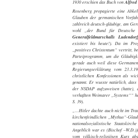
1930 erschien das Buch von
Alfred
Rosenberg propagierte eine Abkeh
Glauben der germanischen Vorfahr
zahlreich deutsch-gläubige, am Ger
wohl „der Bund für Deutsche Go
Generalfeldmarschalls Ludendor
existiert bis heute!). Da im P
„positives Christentum“ vertritt, b
Parteiprogramm, um die Gläubigke
gerade auch weil diese Germanen-
Regierungserklärung vom 23.3.19
christlichen Konfessionen als wi
genannt. Er wusste natürlich, das
der NSDAP aufzuweisen (hatte), 
verhaßten Weimarer „Systems““ hatt
S. 39).
„…Hitler dachte auch nicht im Tr
kirchenfeindlichen „Mythus“-Glau
nationalsozialistische Staatskir
Angeblich war es (Bischof –W.D.)
vom völkisch-religiösen Kurs ab