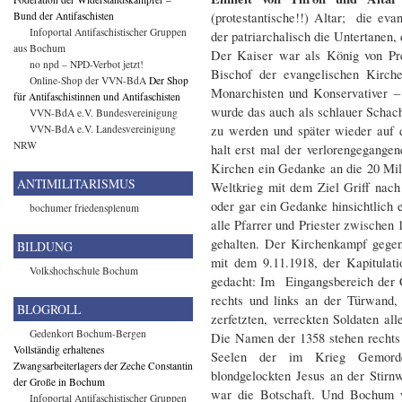
Bund der Antifaschisten
(protestantische!!) Altar; die evan
Infoportal Antifaschistischer Gruppen
der patriarchalisch die Untertanen,
aus Bochum
Der Kaiser war als König von Pr
no npd – NPD-Verbot jetzt!
Bischof der evangelischen Kirc
Online-Shop der VVN-BdA
Der Shop
Monarchisten und Konservativer – g
für Antifaschistinnen und Antifaschisten
wurde das auch als schlauer Schach
VVN-BdA e.V. Bundesvereinigung
VVN-BdA e.V. Landesvereinigung
zu werden und später wieder auf 
NRW
halt erst mal der verlorengegange
Kirchen ein Gedanke an die 20 Mill
ANTIMILITARISMUS
Weltkrieg mit dem Ziel Griff nac
oder gar ein Gedanke hinsichtlich 
bochumer friedensplenum
alle Pfarrer und Priester zwischen
gehalten. Der Kirchenkampf gegen
BILDUNG
mit dem 9.11.1918, der Kapitulat
Volkshochschule Bochum
gedacht: Im Eingangsbereich der 
rechts und links an der Türwand,
BLOGROLL
zerfetzten, verreckten Soldaten al
Gedenkort Bochum-Bergen
Die Namen der 1358 stehen rechts 
Vollständig erhaltenes
Seelen der im Krieg Gemorde
Zwangsarbeiterlagers der Zeche Constantin
blondgelockten Jesus an der Stir
der Große in Bochum
war die Botschaft. Und Bochum w
Infoportal Antifaschistischer Gruppen