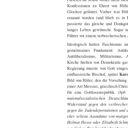
Konfessionen zu Ehren von Hitle
Glocken geläutet. Vorher war Hit
ernannt worden (und blieb es in 
passierte das gleiche und Dankgo
langes Leben gewünscht. Sogar n
Führer vor einem verbrecherischen 
Ideologisch hatten Faschismus un
gemeinsames Fundament: Antiko
Antiliberalismus, Militarismus,
Kirche hielten von Demokratie gar 
Regierung musste von Gott einges
Kard
einflussreiche Bischof, später
Bild von Hitler, den die Vorsehung
einer Art Messias, griechisch Chri
(bpb D
für eine Gottlosenrepublik.
nationalsozialistischen Deutschla
Widerstand gegen den verbrecher
gegen die Judendeportationen und 
eher seltene Ausnahme von mutigen
Helmut Hesse oder Elisabeth Schmi
von Galen, Bernhard Lichtenberg od