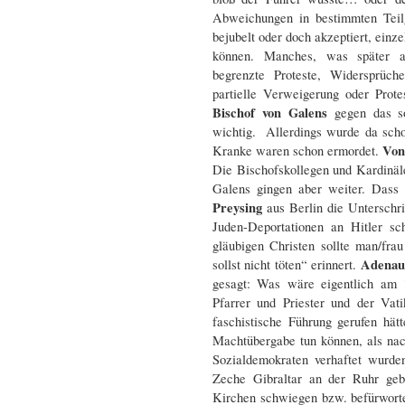
Abweichungen in bestimmten Teil
bejubelt oder doch akzeptiert, einz
können. Manches, was später a
begrenzte Proteste, Widersprüc
partielle Verweigerung oder Prot
Bischof von Galens
gegen das s
wichtig. Allerdings wurde da scho
Von
Kranke waren schon ermordet.
Die Bischofskollegen und Kardinäl
Galens gingen aber weiter. Dass
Preysing
aus Berlin die Unterschri
Juden-Deportationen an Hitler sc
gläubigen Christen sollte man/fra
Adena
sollst nicht töten“ erinnert.
gesagt: Was wäre eigentlich am 1
Pfarrer und Priester und der Vat
faschistische Führung gerufen hä
Machtübergabe tun können, als na
Sozialdemokraten verhaftet wurd
Zeche Gibraltar an der Ruhr geb
Kirchen schwiegen bzw. befürwort