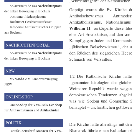
„Würdenträgern“ der Katholischen K
bo-alternativ.de
Das Nachrichtenprotal
Geprägt waren die Ev. Kirche du
der linken Bewegung in Bochum
Antibolschewismus, Antimoder
bochumer friedensplenum
Antikatholizismus, Nationalism
Bochumer Geschichtswerkstatt
Infoportal Antifaschistischer Gruppen
Wilhelm II
. verkörperte diese Ide
aus Bochum
eine Art Ersatzkaiser, auf den von
Kampf gegen Juden und Kommunist
NACHRICHTENPORTAL
„jüdischen Bolschewismus“, der a
den Rücken des siegreichen Heere
bo-alternativ.de
Das Nachrichtenprotal
der linken Bewegung in Bochum
Schmach von Versailles.
NRW
1.2 Die Katholische Kirche hatte
VVN-BdA e.V. Landesvereinigung
genannten Ideologien die gleiche
NRW
Weimarer Republik wurde wegen i
demokratischen Tendenzen abgeleh
ONLINE-SHOP
was wie Sodom und Gomorrha: Si
Online-Shop der VVN-BdA
Der Shop
behauptet – unchristlichen gottlosen
für Antifaschistinnen und Antifaschisten
POLITIK
Die Kirche hatte allerdings mit dem
Bismarck führte einen Kulturkampf
„antifa“-Zeitschrift
Magazin der VVN-