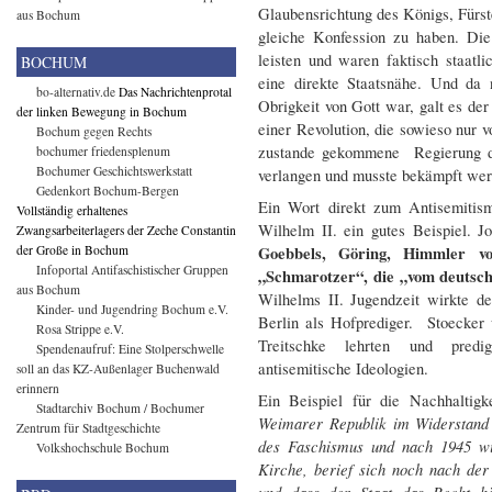
Glaubensrichtung des Königs, Fürs
aus Bochum
gleiche Konfession zu haben. Die
leisten und waren faktisch staatl
BOCHUM
eine direkte Staatsnähe. Und da 
bo-alternativ.de
Das Nachrichtenprotal
Obrigkeit von Gott war, galt es de
der linken Bewegung in Bochum
einer Revolution, die sowieso nur
Bochum gegen Rechts
zustande gekommene Regierung d
bochumer friedensplenum
Bochumer Geschichtswerkstatt
verlangen und musste bekämpft wer
Gedenkort Bochum-Bergen
Ein Wort direkt zum Antisemitism
Vollständig erhaltenes
Wilhelm II. ein gutes Beispiel. 
Zwangsarbeiterlagers der Zeche Constantin
der Große in Bochum
Goebbels, Göring, Himmler vo
Infoportal Antifaschistischer Gruppen
„Schmarotzer“, die „vom deutsch
aus Bochum
Wilhelms II. Jugendzeit wirkte d
Kinder- und Jugendring Bochum e.V.
Berlin als Hofprediger. Stoecker
Rosa Strippe e.V.
Treitschke lehrten und predigt
Spendenaufruf: Eine Stolperschwelle
antisemitische Ideologien.
soll an das KZ-Außenlager Buchenwald
erinnern
Ein Beispiel für die Nachhaltig
Stadtarchiv Bochum / Bochumer
Weimarer Republik im Widerstand 
Zentrum für Stadtgeschichte
des Faschismus und nach 1945 wi
Volkshochschule Bochum
Kirche, berief sich noch nach de