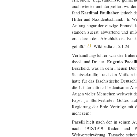
auch wieder uminterpretiert wurd
Kardinal Faulhaber
fand
jedoch de
Hitler und Nazideutschland: „In Wir
Anfang sogar der einzige Freund 
standen zuerst abwartend und mi
erst durch den Abschluß des Konk
[1]
gefaßt.“
Wikipedia a, 5.1.24
Verhandlungsführer war der frühere
Eugenio Pacell
theol. und Dr. iur.
Bescheid, was in dem „neuen Deuts
Staatssekretär, und den Vatikan 
hatte für das faschistische Deutsch
die 1. international bedeutsame An
Augen vieler Menschen weltweit der
Papst ja Stellvertreter Gottes 
Regierung der Erde Verträge mit d
nicht sein!
Pacelli
hielt nach der in seinen A
nach 1918/1919 Reden und Pre
Weltverschwörung. Tatsache schein