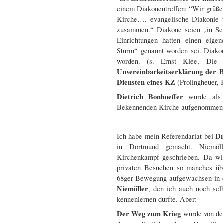
einem Diakonentreffen: “Wir grüßen
Kirche…. evangelische Diakonie u
zusammen.“ Diakone seien „in Sch
Einrichtungen hatten einen eigen
Sturm“ genannt worden sei. Diako
worden. (s. Ernst Klee, Die
Unvereinbarkeitserklärung der 
Diensten eines KZ
(Prolingheuer,
Dietrich Bonhoeffer
wurde als A
Bekennenden Kirche aufgenommen- d
Dr
Ich habe mein Referendariat bei
in Dortmund gemacht. Niemöll
Kirchenkampf geschrieben. Da wir 
privaten Besuchen so manches üb
68ger-Bewegung aufgewachsen in 
Niemöller
, den ich auch noch se
kennenlernen durfte. Aber:
Der Weg zum Krieg
wurde von der