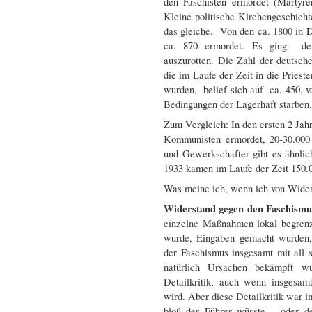
den Faschisten ermordet (Märtyre
Kleine politische Kirchengeschicht
das gleiche. Von den ca. 1800 in 
ca. 870 ermordet. Es ging den 
auszurotten. Die Zahl der deutsche
die im Laufe der Zeit in die Priest
wurden, belief sich auf ca. 450, 
Bedingungen der Lagerhaft starben.
Zum Vergleich: In den ersten 2 Jah
Kommunisten ermordet, 20-30.000
und Gewerkschafter gibt es ähnli
1933 kamen im Laufe der Zeit 150.0
Was meine ich, wenn ich von Wide
Widerstand gegen den Faschismus
einzelne Maßnahmen lokal begrenzt,
wurde, Eingaben gemacht wurden,
der Faschismus insgesamt mit all 
natürlich Ursachen bekämpft 
Detailkritik, auch wenn insgesam
wird. Aber diese Detailkritik war 
bloß der Führer wüsste… oder der