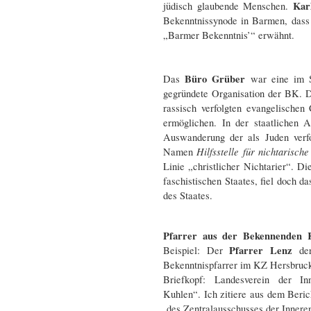
Kar
jüdisch glaubende Menschen.
Bekenntnissynode in Barmen, dass
„Barmer Bekenntnis’“ erwähnt.
Büro Grüber
Das
war eine im 
gegründete Organisation der BK. Di
rassisch verfolgten evangelische
ermöglichen. In der staatlichen 
Auswanderung der als Juden verf
Hilfsstelle für nichtarisch
Namen
Linie „christlicher Nichtarier“. 
faschistischen Staates, fiel doch 
des Staates.
Pfarrer aus der Bekennenden K
Pfarrer Lenz
Beispiel: Der
der
Bekenntnispfarrer im KZ Hersbruck
Briefkopf: Landesverein der In
Kuhlen“. Ich zitiere aus dem Beri
des Zentralausschusses der Inneren