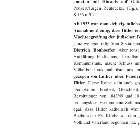
endeten mit Hinweis auf Go
Peukert/Jürgen Reuleucke, (Hg.),
S.136 u-ö.).
Ab 1933 war man sich eigentlich 
Ausnahmen) einig, dass Hitler ei
Machtergreifung der jüdischen Bo
ganz wenigen religiösen Sozialis
Dietrich Bonhoeffer
. Aber sonst
Aufklärung, Pazifismus, Liberalism
Kommunismus, macht Schluss mit 
Völkerbund aus und rüstet uns e
gezogen von Luther über Friedr
Hitler
. Diese Reihe steht auch ge
Demokratie, Freiheit, Gleichheit
Revolutionen von 1848/49 und 19
ordnungslose verkommene Zeit na
egal, dass Hitler katholisch wa
Bochum der Ev. Kirche von dem „r
Volk und Vaterland begonnen hat, 