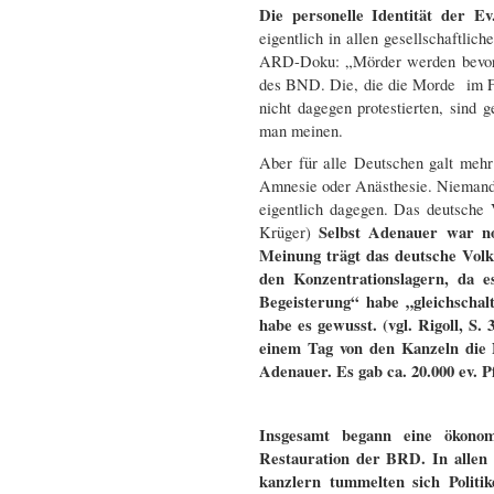
Die personelle Identität der E
eigentlich in allen gesellschaftlic
ARD-Doku: „Mörder werden bevorz
des BND. Die, die die Morde im Fa
nicht dagegen protestierten, sind 
man meinen.
Aber für alle Deutschen galt mehr
Amnesie oder Anästhesie. Niemand
eigentlich dagegen. Das deutsche
Selbst Adenauer war n
Krüger)
Meinung trägt das deutsche Vol
den Konzentrationslagern, da e
Begeisterung“ habe „gleichscha
habe es gewusst. (vgl. Rigoll, S
einem Tag von den Kanzeln die N
Adenauer. Es gab ca. 20.000 ev. P
Insgesamt begann eine ökonomis
Restauration der BRD. In allen
kanzlern tummelten sich Politi