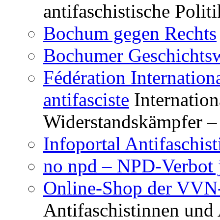
Antifa
„antifa“-Zeitschrift
Mag
antifaschistische Polit
Bochum gegen Rechts
Bochumer Geschichtsw
Fédération Internation
antifasciste
Internation
Widerstandskämpfer – 
Infoportal Antifaschi
no npd – NPD-Verbot j