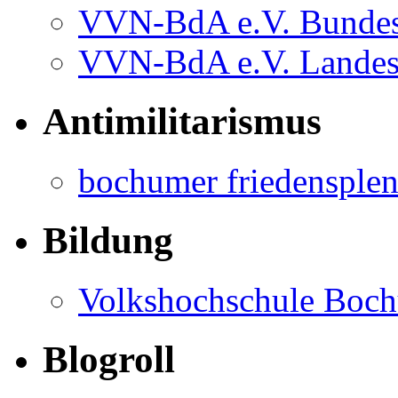
Online-Shop der VV
Antifaschistinnen und 
VVN-BdA e.V. Bundes
VVN-BdA e.V. Lande
Antimilitarismus
bochumer friedensple
Bildung
Volkshochschule Boc